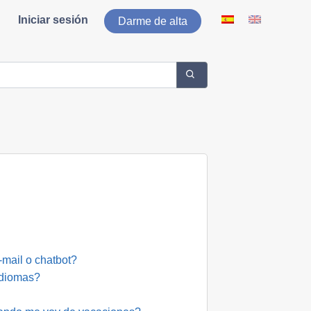
Iniciar sesión
Darme de alta
mail o chatbot?
idiomas?