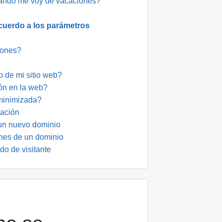
cuando me voy de vacaciones?
cuerdo a los parámetros
iones?
o de mi sitio web?
ión en la web?
 minimizada?
tación
 un nuevo dominio
ones de un dominio
do de visitante