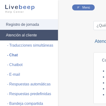
Live
beep
Menú
Help Center
Registro de jornada
Atención al cliente
Atenc
- Traducciones simultáneas
- Chat
Co
- Chatbot
- E-mail
- Respuestas automáticas
- Respuestas predefinidas
- Bandeja compartida