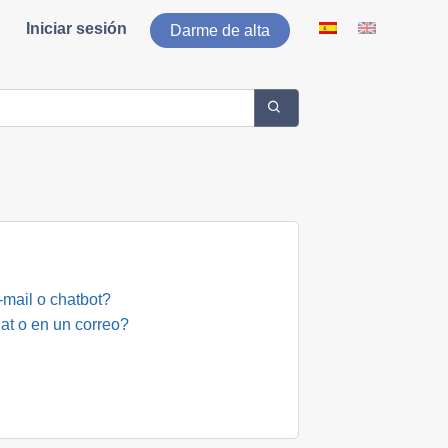
Iniciar sesión
Darme de alta
mail o chatbot?
at o en un correo?